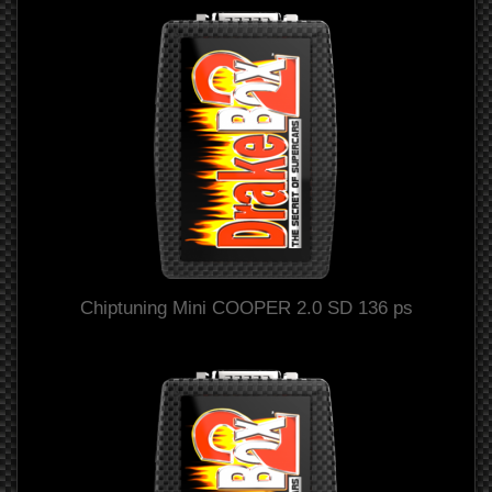
Chiptuning Mini COOPER 2.0 SD 136 ps