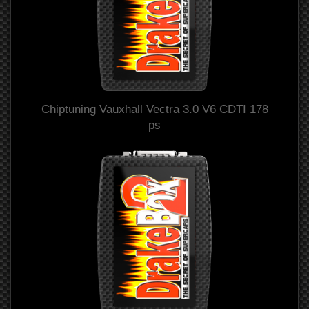
Chiptuning Vauxhall Vectra 3.0 V6 CDTI 178
ps