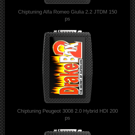
Chiptuning Alfa Romeo Giulia 2.2 JTDM 150
ps
Chiptuning Peugeot 3008 2.0 Hybrid HDI 200
ps