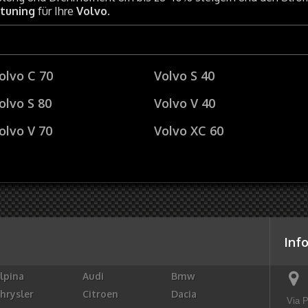
ptuning
für Ihre
Volvo
.
olvo C 70
Volvo S 40
olvo S 80
Volvo V 40
olvo V 70
Volvo XC 60
Inf
lpina
Audi
Bmw
hrysler
Citroen
Dacia
Via P