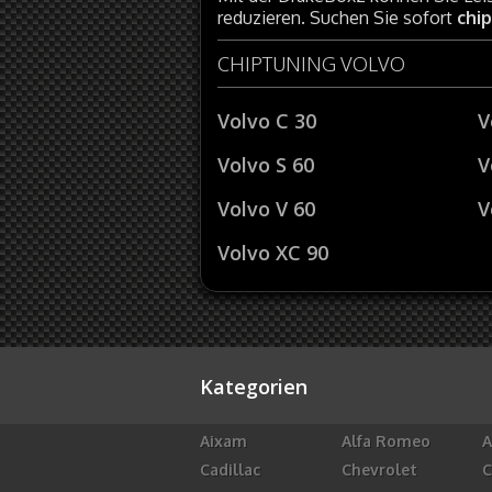
reduzieren. Suchen Sie sofort
chi
CHIPTUNING VOLVO
Volvo C 30
V
Volvo S 60
V
Volvo V 60
V
Volvo XC 90
Kategorien
Aixam
Alfa Romeo
A
Cadillac
Chevrolet
C