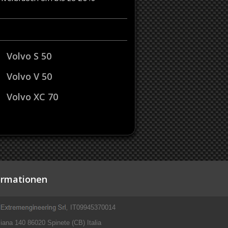
Volvo S 50
Volvo V 50
Volvo XC 70
ormationen
IT09945370014
iana 140 86020 Spinete (CB) Italia