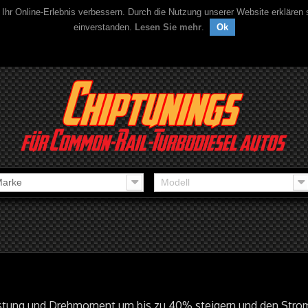
 Ihr Online-Erlebnis verbessern. Durch die Nutzung unserer Website erklären
einverstanden.
Lesen Sie mehr
.
Ok
arke
Modell
istung und Drehmoment um bis zu 40% steigern und den Stro