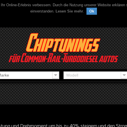
 Ihr Online-Erlebnis verbessern. Durch die Nutzung unserer Website erklären
einverstanden.
Lesen Sie mehr
.
Ok
arke
Modell
istung und Drehmoment um bis zu 40% steigern und den Stro