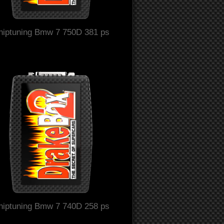
hiptuning Bmw 7 750D 381 ps
hiptuning Bmw 7 740D 258 ps