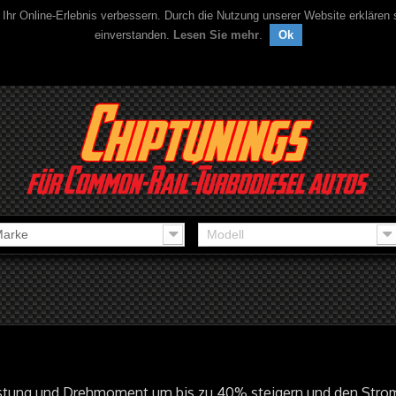
 Ihr Online-Erlebnis verbessern. Durch die Nutzung unserer Website erklären
einverstanden.
Lesen Sie mehr
.
Ok
arke
Modell
istung und Drehmoment um bis zu 40% steigern und den Stro