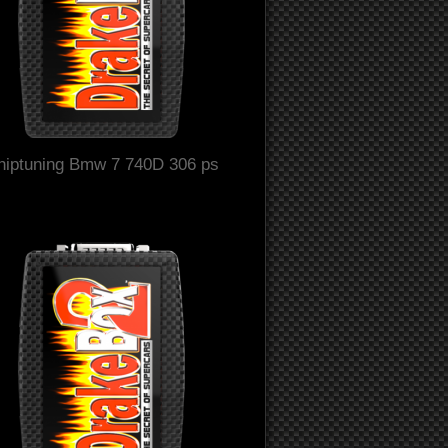
hiptuning Bmw 7 740D 306 ps