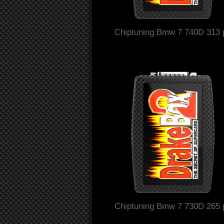
Chiptuning Bmw 7 740D 313 
Chiptuning Bmw 7 730D 265 