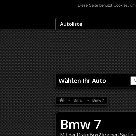
Diese Seite benutzt Cookies, um
Autoliste
Wählen Ihr Auto
M
>
Bmw
>
Bmw 7
Bmw 7
Mit der DrakeBox2 können Sie Le