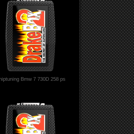
hiptuning Bmw 7 730D 258 ps