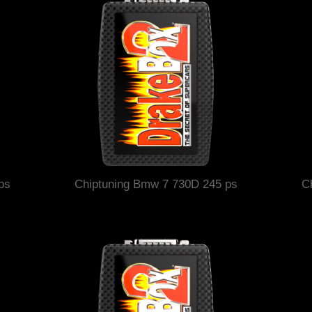
ps
Chiptuning Bmw 7 730D 245 ps
C