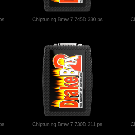
ps
Chiptuning Bmw 7 745D 330 ps
C
ps
Chiptuning Bmw 7 730D 211 ps
C