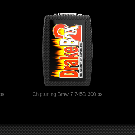
ps
Chiptuning Bmw 7 745D 300 ps