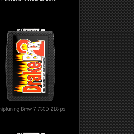
hiptuning Bmw 7 730D 218 ps