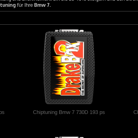
ptuning
für Ihre
Bmw 7
.
ps
Chiptuning Bmw 7 730D 193 ps
C