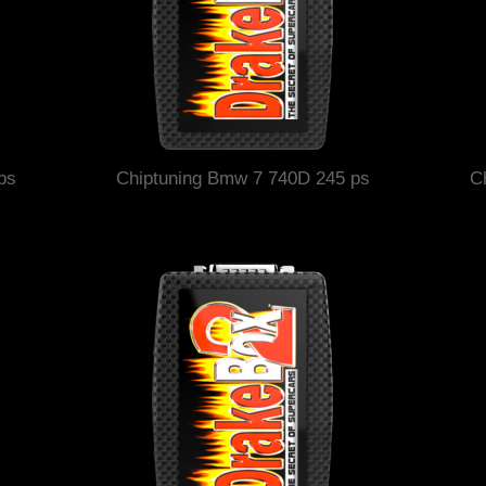
ps
Chiptuning Bmw 7 740D 245 ps
C