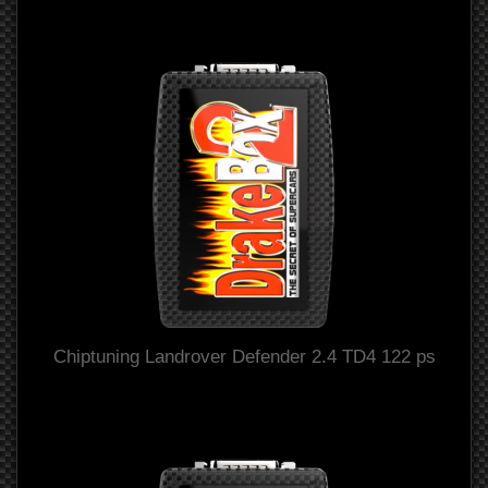
Chiptuning Landrover Defender 2.4 TD4 122 ps