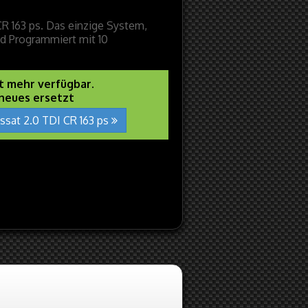
R 163 ps. Das einzige System,
nd Programmiert mit 10
ht mehr verfügbar.
 neues ersetzt
ssat 2.0 TDI CR 163 ps