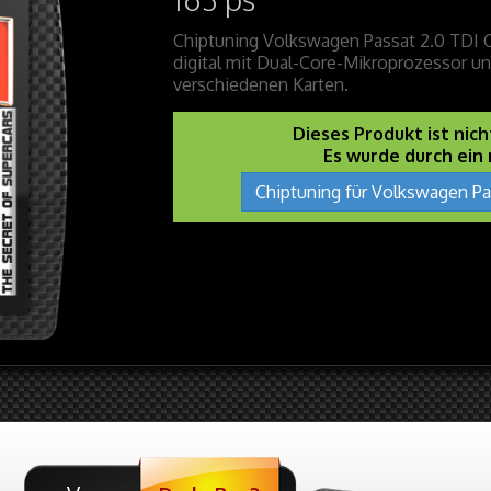
Chiptuning Volkswagen Passat 2.0 TDI C
digital mit Dual-Core-Mikroprozessor u
verschiedenen Karten.
Dieses Produkt ist nic
Es wurde durch ein
Chiptuning für Volkswagen Pa