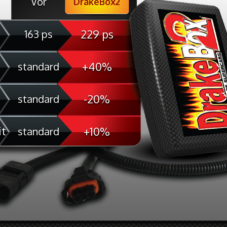
Vor
DrakeBox2
229 ps
163 ps
+40%
standard
-20%
standard
it
+10%
standard